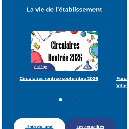
La vie de l’établissement
Collège
Circulaires rentrée septembre 2026
Forum
Villet
L’info du lundi
Les actualités