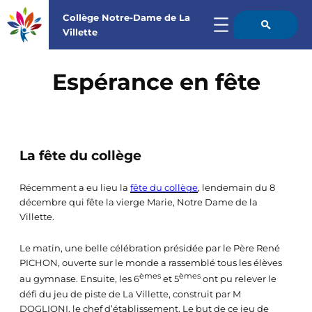
Collège Notre-Dame de La

Villette
Aller
au
Espérance en fête
contenu
La fête du collège
Récemment a eu lieu la
fête du collège
, lendemain du 8
décembre qui fête la vierge Marie, Notre Dame de la
Villette.
Le matin, une belle célébration présidée par le Père René
PICHON, ouverte sur le monde a rassemblé tous les élèves
èmes
èmes
au gymnase. Ensuite, les 6
et 5
ont pu relever le
défi du jeu de piste de La Villette, construit par M
DOGLIONI, le chef d’établissement. Le but de ce jeu de