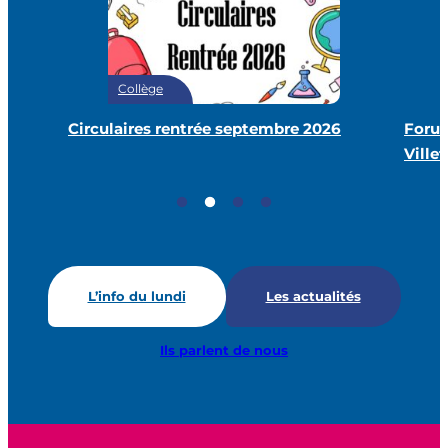
Collège
Circulaires rentrée septembre 2026
Forum
Villet
L’info du lundi
Les actualités
Ils parlent de nous