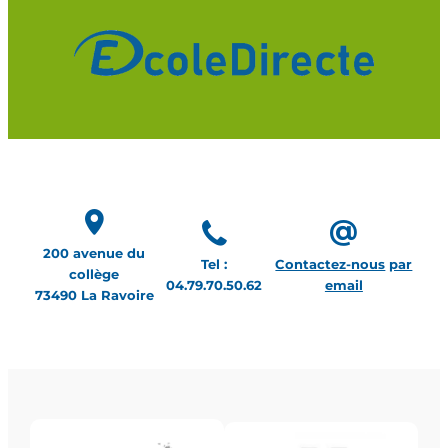
200 avenue du
Tel :
Contactez-nous
par
collège
04.79.70.50.62
email
73490 La Ravoire